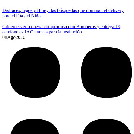
Disfraces, legos y Bluey: las búsquedas que dominan el delivery
para el Día del Niño
Gildemeister renueva compromiso con Bomberos y entrega 19
camionetas JAC nuevas para la institución
08
Ago
2026