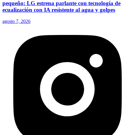
pequeño: LG estrena parlante con tecnología de
ecualización con IA resistente al agua y golpes
agosto 7, 2026