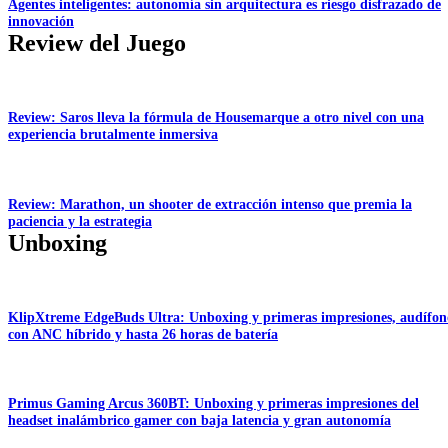
Agentes inteligentes: autonomía sin arquitectura es riesgo disfrazado de
innovación
Review del Juego
Review: Saros lleva la fórmula de Housemarque a otro nivel con una
experiencia brutalmente inmersiva
Review: Marathon, un shooter de extracción intenso que premia la
paciencia y la estrategia
Unboxing
KlipXtreme EdgeBuds Ultra: Unboxing y primeras impresiones, audífon
con ANC híbrido y hasta 26 horas de batería
Primus Gaming Arcus 360BT: Unboxing y primeras impresiones del
headset inalámbrico gamer con baja latencia y gran autonomía