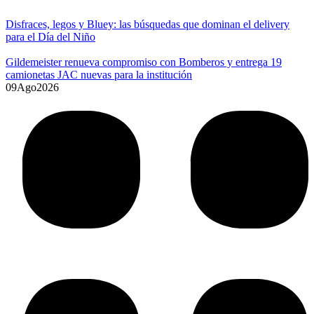
Disfraces, legos y Bluey: las búsquedas que dominan el delivery
para el Día del Niño
Gildemeister renueva compromiso con Bomberos y entrega 19
camionetas JAC nuevas para la institución
09
Ago
2026