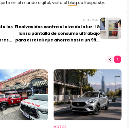
te en el mundo digital, visita el
blog
de Kaspersky.
NEXT POST
te los
El salvavidas contra el alza de la luz: LG
lanza pantalla de consumo ultrabajo
ores
para el retail que ahorra hasta un 99%
ción
de energía
MOTOR