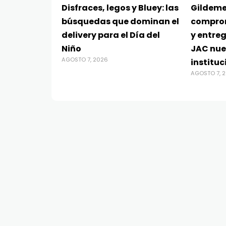
Disfraces, legos y Bluey: las
Gildeme
búsquedas que dominan el
compro
delivery para el Día del
y entre
Niño
JAC nue
AGOSTO 7, 2026
instituc
AGOSTO 7, 