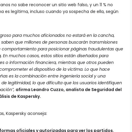
canos no sabe reconocer un sitio web falso, y un 11 % no
ina es legítima, incluso cuando ya sospecha de ella, según
eligroso para muchos aficionados no estará en la cancha,
es saben que millones de personas buscarán transmisiones
comportamiento para posicionar páginas fraudulentas que
g. En muchos casos, estos sitios están diseñados para
les o información financiera, mientras que otros pueden
 comprometer el dispositivo de la víctima. Lo que hace
as es la combinación entre ingeniería social y una
 legitimidad, lo que dificulta que los usuarios identifiquen
mación”,
afirma Leandro Cuzzo, analista de Seguridad del
lisis de Kaspersky.
as, Kaspersky aconseja:
rmas oficiales y autorizadas para ver los partidos.