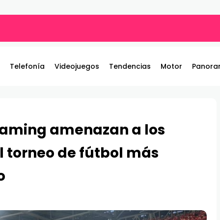
ros y entrega 19 camionetas JAC nuevas para la institución
Telefonía
Videojuegos
Tendencias
Motor
Panora
reaming amenazan a los
l torneo de fútbol más
o