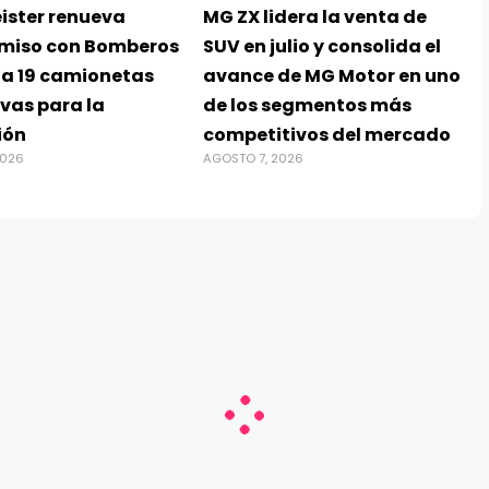
ister renueva
MG ZX lidera la venta de
miso con Bomberos
SUV en julio y consolida el
ga 19 camionetas
avance de MG Motor en uno
vas para la
de los segmentos más
ión
competitivos del mercado
2026
AGOSTO 7, 2026