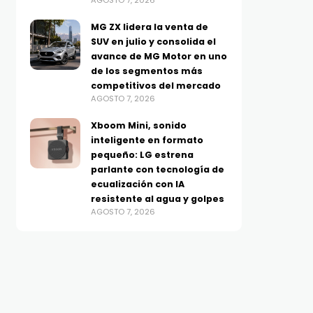
AGOSTO 7, 2026
Xboom Mini, sonido
Huawei se suma a los D
MG ZX lidera la venta de
inteligente en formato
Dobles de Mercado Libr
SUV en julio y consolida el
pequeño: LG estrena
con buenísimos
avance de MG Motor en uno
parlante con tecnología de
descuentos en tecnolo
de los segmentos más
AGOSTO 7, 2026
ecualización con IA
competitivos del mercado
AGOSTO 7, 2026
resistente al agua y golpes
AGOSTO 7, 2026
Xboom Mini, sonido
inteligente en formato
pequeño: LG estrena
parlante con tecnología de
ecualización con IA
resistente al agua y golpes
AGOSTO 7, 2026