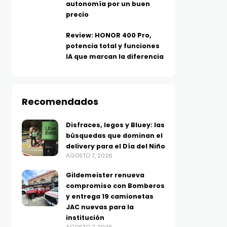
autonomía por un buen
precio
Review: HONOR 400 Pro,
potencia total y funciones
IA que marcan la diferencia
Recomendados
Disfraces, legos y Bluey: las
búsquedas que dominan el
delivery para el Día del Niño
AGOSTO 7, 2026
Gildemeister renueva
compromiso con Bomberos
y entrega 19 camionetas
JAC nuevas para la
institución
TECNOLOGÍA
TECNOLOGÍA