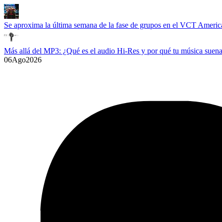
Se aproxima la última semana de la fase de grupos en el VCT Americ
Más allá del MP3: ¿Qué es el audio Hi-Res y por qué tu música suena
06
Ago
2026