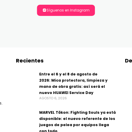
Síguenos en Instagram
Recientes
De
Entre el 6 y el 8 de agosto de
2026: Mica protectora, limpieza y
mano de obra gratis: así será el
nuevo HUAWEI Service Day
AGOSTO 6, 2026
e.
MARVEL Tōkon: Fighting Souls ya está
disponible: el nuevo referente de los
juegos de pelea por equipos llega
con todo