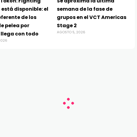
Tōkon: Fighting
Se aproxima la última
 está disponible: el
semana de la fase de
ferente de los
grupos en el VCT Americas
e pelea por
Stage 2
AGOSTO 5, 2026
 llega con todo
2026