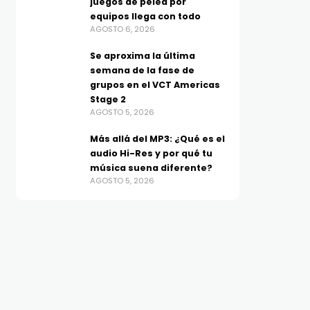
Más allá del MP3: ¿Qué es el
Los moto g evolucionan
juegos de pelea por
equipos llega con todo
audio Hi-Res y por qué tu
más batería, IA y func
AGOSTO 6, 2026
música suena diferente?
inteligentes para el dí
AGOSTO 5, 2026
Se aproxima la última
día
semana de la fase de
AGOSTO 5, 2026
grupos en el VCT Americas
Stage 2
AGOSTO 5, 2026
Más allá del MP3: ¿Qué es el
audio Hi-Res y por qué tu
música suena diferente?
AGOSTO 5, 2026