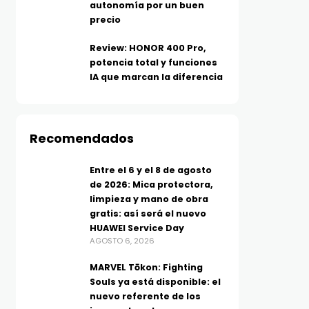
autonomía por un buen
precio
Review: HONOR 400 Pro,
potencia total y funciones
IA que marcan la diferencia
Recomendados
Entre el 6 y el 8 de agosto
de 2026: Mica protectora,
limpieza y mano de obra
gratis: así será el nuevo
HUAWEI Service Day
AGOSTO 6, 2026
MARVEL Tōkon: Fighting
Souls ya está disponible: el
TECNOLOGÍA
TELEFONÍA
nuevo referente de los