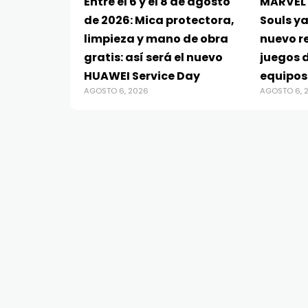
Entre el 6 y el 8 de agosto
MARVEL 
de 2026: Mica protectora,
Souls ya
limpieza y mano de obra
nuevo re
gratis: así será el nuevo
juegos d
HUAWEI Service Day
equipos
AGOSTO 6, 2026
AGOSTO 6, 