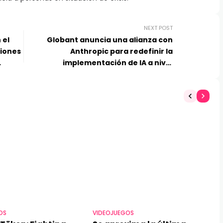
NEXT POST
 el
Globant anuncia una alianza con
siones
Anthropic para redefinir la
implementación de IA a nivel
empresarial mediante AI Pods
impulsados por Claude
OS
VIDEOJUEGOS