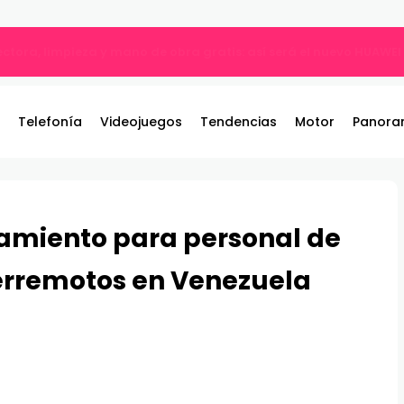
ble: el nuevo referente de los juegos de pelea por equipos llega 
Telefonía
Videojuegos
Tendencias
Motor
Panora
jamiento para personal de
terremotos en Venezuela