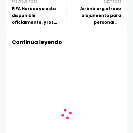
PREVIOUS POST
NEXT POST
FIFA Heroes ya está
Airbnb.org ofrece
disponible
alojamiento para
oficialmente, y los
personal de
usuarios de Motorola
emergencia tras los
obtienen aún más
terremotos en
Continúa leyendo
ventajas
Venezuela