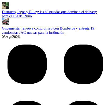
Disfraces, legos y Bluey: las búsquedas que dominan el delivery
para el Día del Niño
Gildemeister renueva compromiso con Bomberos y entrega 19
camionetas JAC nuevas para la institución
08
Ago
2026