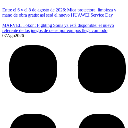
Entre el 6 y el 8 de agosto de 2026: Mica protectora, limpieza y
mano de obra gratis: así será el nuevo HUAWEI Service Day
MARVEL Tōkon: Fighting Souls ya está disponible: el nuevo
referente de los juegos de pelea por equipos llega con todo
07
Ago
2026