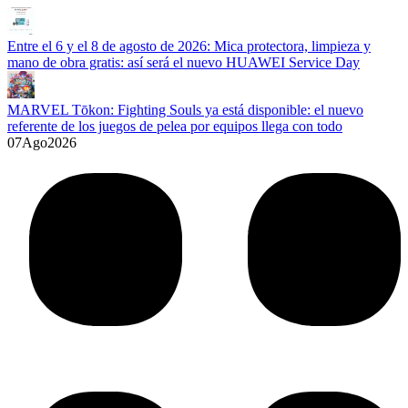
Entre el 6 y el 8 de agosto de 2026: Mica protectora, limpieza y
mano de obra gratis: así será el nuevo HUAWEI Service Day
MARVEL Tōkon: Fighting Souls ya está disponible: el nuevo
referente de los juegos de pelea por equipos llega con todo
07
Ago
2026