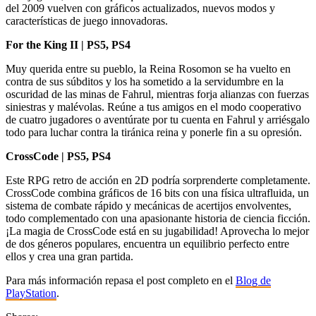
del 2009 vuelven con gráficos actualizados, nuevos modos y
características de juego innovadoras.
For the King II | PS5, PS4
Muy querida entre su pueblo, la Reina Rosomon se ha vuelto en
contra de sus súbditos y los ha sometido a la servidumbre en la
oscuridad de las minas de Fahrul, mientras forja alianzas con fuerzas
siniestras y malévolas. Reúne a tus amigos en el modo cooperativo
de cuatro jugadores o aventúrate por tu cuenta en Fahrul y arriésgalo
todo para luchar contra la tiránica reina y ponerle fin a su opresión.
CrossCode | PS5, PS4
Este RPG retro de acción en 2D podría sorprenderte completamente.
CrossCode combina gráficos de 16 bits con una física ultrafluida, un
sistema de combate rápido y mecánicas de acertijos envolventes,
todo complementado con una apasionante historia de ciencia ficción.
¡La magia de CrossCode está en su jugabilidad! Aprovecha lo mejor
de dos géneros populares, encuentra un equilibrio perfecto entre
ellos y crea una gran partida.
Para más información repasa el post completo en el
Blog de
PlayStation
.