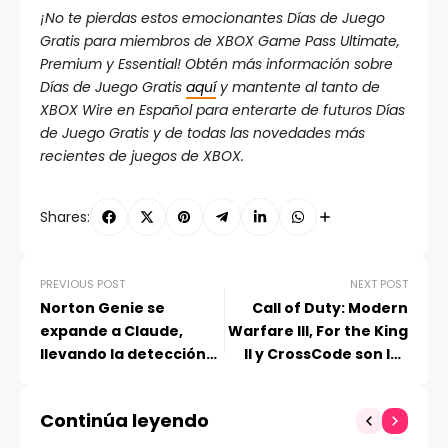
¡No te pierdas estos emocionantes Días de Juego
Gratis para miembros de XBOX Game Pass Ultimate,
Premium y Essential! Obtén más información sobre
Días de Juego Gratis
aquí
y mantente al tanto de
XBOX Wire en Español para enterarte de futuros Días
de Juego Gratis y de todas las novedades más
recientes de juegos de XBOX.
Shares:
PREVIOUS POST
NEXT POST
Norton Genie se
Call of Duty: Modern
expande a Claude,
Warfare III, For the King
llevando la detección
II y CrossCode son los
de estafas impulsada
juegos gratis en
por IA a las
PlayStation Plus en julio
Continúa leyendo
conversaciones
cotidianas