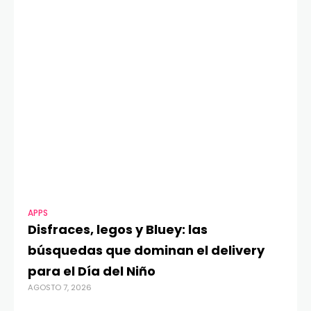
APPS
MOTO
Disfraces, legos y Bluey: las
Gil
búsquedas que dominan el delivery
con
para el Día del Niño
cam
AGOSTO 7, 2026
inst
AGOSTO