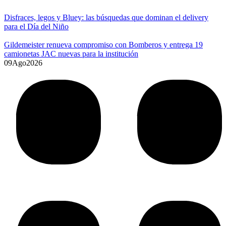
Disfraces, legos y Bluey: las búsquedas que dominan el delivery
para el Día del Niño
Gildemeister renueva compromiso con Bomberos y entrega 19
camionetas JAC nuevas para la institución
09
Ago
2026