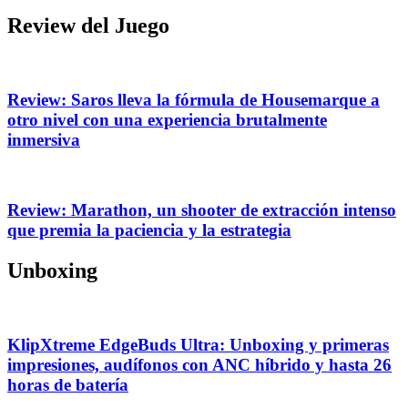
Review del Juego
Review: Saros lleva la fórmula de Housemarque a
otro nivel con una experiencia brutalmente
inmersiva
Review: Marathon, un shooter de extracción intenso
que premia la paciencia y la estrategia
Unboxing
KlipXtreme EdgeBuds Ultra: Unboxing y primeras
impresiones, audífonos con ANC híbrido y hasta 26
horas de batería