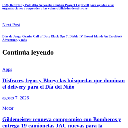
IBM, Red Hat y Palo Alto Networks amplían Project Lightwell para ayudar a las
organizaciones a responder a las vulnerabilidades de software
Next Post
Días de Juego Gratis: Call of Duty Black Ops 7, Diablo IV, Ikonei Island: An Earthlock
Adventure, y más
Continúa leyendo
Apps
Disfraces, legos y Bluey: las búsquedas que dominan
el delivery para el Día del Niño
agosto 7, 2026
Motor
Gildemeister renueva compromiso con Bomberos y
entrega 19 camionetas JAC nuevas para la