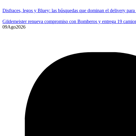
Disfraces, legos y Bluey: las búsquedas que dominan el delivery para
Gildemeister renueva compromiso con Bomberos y entrega 19 camione
09
Ago
2026