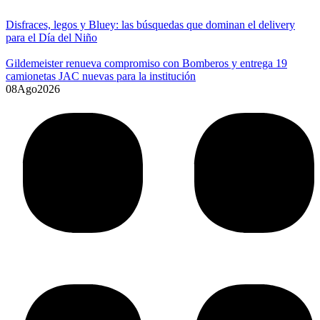
Disfraces, legos y Bluey: las búsquedas que dominan el delivery
para el Día del Niño
Gildemeister renueva compromiso con Bomberos y entrega 19
camionetas JAC nuevas para la institución
08
Ago
2026