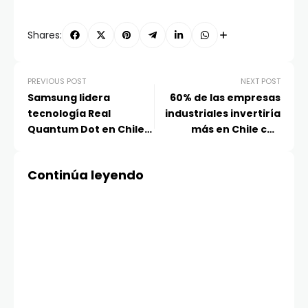
Shares:
PREVIOUS POST
NEXT POST
Samsung lidera
60% de las empresas
tecnología Real
industriales invertiría
Quantum Dot en Chile
más en Chile con
con pantallas libres de
menores costos
cadmio
eléctricos
Continúa leyendo