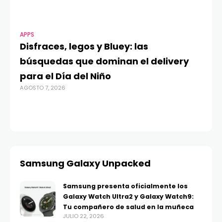
APPS
MO
Disfraces, legos y Bluey: las
G
búsquedas que dominan el delivery
c
para el Día del Niño
c
AGOSTO 7, 2026
in
AGO
Samsung Galaxy Unpacked
Samsung presenta oficialmente los
Galaxy Watch Ultra2 y Galaxy Watch9:
Tu compañero de salud en la muñeca
JULIO 22, 2026