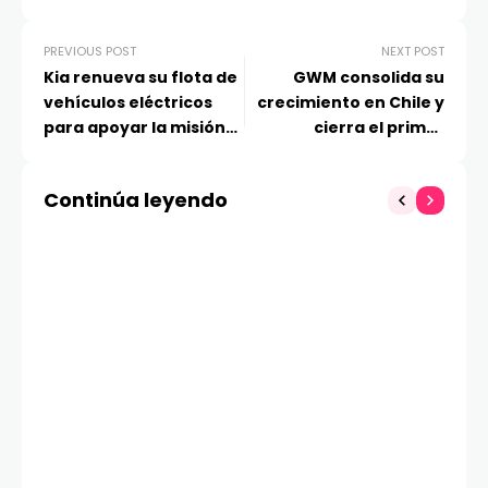
PREVIOUS POST
NEXT POST
Kia renueva su flota de
GWM consolida su
vehículos eléctricos
crecimiento en Chile y
para apoyar la misión
cierra el primer
global de The Ocean
semestre como la
Cleanup
séptima marca más
Continúa leyendo
vendida del país