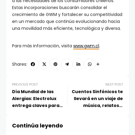
a las necesidades de los consumidores chilenos.
Estas incorporaciones buscarán consolidar el
crecimiento de GWM y fortalecer su competitividad
en un mercado que continúa evolucionando hacia
una movilidad más eficiente, tecnológica y diversa.
Para más información, visita
www.gwm.cl
.
Shares:
PREVIOUS POST
NEXT POST
Día Mundial de las
Cuentos Sinfónicos te
Alergias: Electrolux
llevará en un viaje de
entrega claves para
música, relatos e
mejorar la calidad del
imaginación
aire dentro del hogar
Continúa leyendo