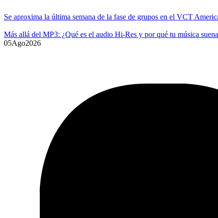
Se aproxima la última semana de la fase de grupos en el VCT Americ
Más allá del MP3: ¿Qué es el audio Hi-Res y por qué tu música suena
05
Ago
2026