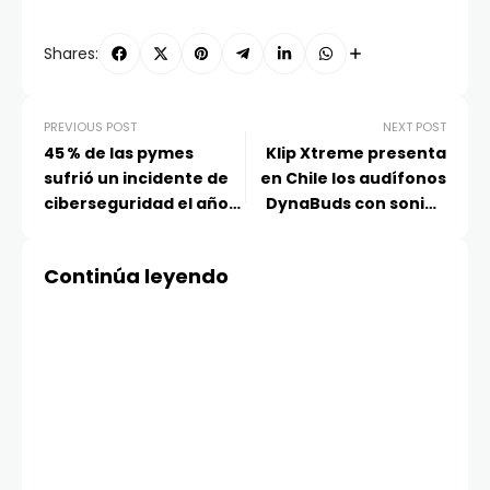
Shares:
PREVIOUS POST
NEXT POST
45 % de las pymes
Klip Xtreme presenta
sufrió un incidente de
en Chile los audífonos
ciberseguridad el año
DynaBuds con sonido
pasado
inteligente y control
táctil
Continúa leyendo