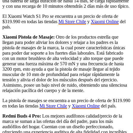
una batería de larga duración de hasta 14 días, se carga rápidamente
y con una recarga de 10 minutos obtendrás 2 días más de uso típico.
El Xiaomi Watch S1 Pro se encuentra a un precio de oferta de
$319.990 en todas las tiendas
Mi Store Chile
y
Xiaomi Online
del
país.
Xiaomi Pistola de Masaje:
Otro de los productos estrella que
llegan para poder aliviar los dolores y relajar a los padres es la
pistola de masajes de la marca, la cual posee características únicas
para poder dar soporte a los fuertes días laborales. Está fabricado
con un motor brushless de alta velocidad y alto torque que puede
generar una fuerza máxima de 570 mN y una frecuencia de hasta
3200 rpm, esto ayuda a que la pistola de masaje llegue al tejido
muscular de 10 mm de profundidad para relajar rápidamente la
tensión y alivia el dolor de los músculos después del ejercicio.
Asimismo, posee un bajo nivel de ruido, obteniendo una silenciosa
relajación pacífica del cuerpo y de la mente.
La pistola de masajes se encuentra a un precio de oferta de $119.990
en todas las tiendas
Mi Store Chile
y
Xiaomi Online
del país.
Redmi Buds 4 Pro:
Los mejores audífonos calidad/precio de la
marca se suman a las ofertas del día del padre, para los más
audiófilos del hogar. Cuentan con un diseño perfeccionado,
ofreciendo una experiencia auditiva de alta fidelidad con increíbles