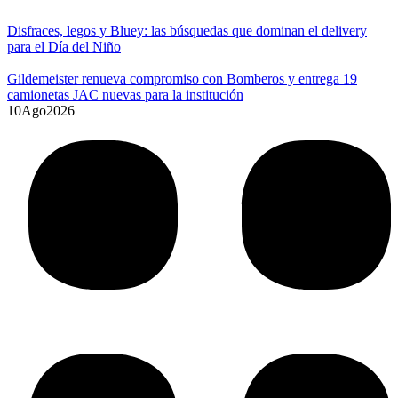
Disfraces, legos y Bluey: las búsquedas que dominan el delivery
para el Día del Niño
Gildemeister renueva compromiso con Bomberos y entrega 19
camionetas JAC nuevas para la institución
10
Ago
2026