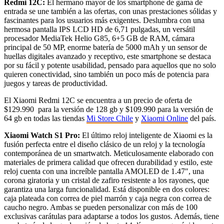
Redmi 12C:
El hermano mayor de los smartphone de gama de
entrada se une también a las ofertas, con unas prestaciones sólidas y
fascinantes para los usuarios más exigentes. Deslumbra con una
hermosa pantalla IPS LCD HD de 6,71 pulgadas, un versátil
procesador MediaTek Helio G85, 6+5 GB de RAM, cámara
principal de 50 MP, enorme batería de 5000 mAh y un sensor de
huellas digitales avanzado y receptivo, este smartphone se destaca
por su fácil y potente usabilidad, pensado para aquellos que no solo
quieren conectividad, sino también un poco más de potencia para
juegos y tareas de productividad.
El Xiaomi Redmi 12C se encuentra a un precio de oferta de
$129.990 para la versión de 128 gb y $109.990 para la versión de
64 gb en todas las tiendas
Mi Store Chile
y
Xiaomi Online
del país.
Xiaomi Watch S1 Pro:
El último reloj inteligente de Xiaomi es la
fusión perfecta entre el diseño clásico de un reloj y la tecnología
contemporánea de un smartwatch. Meticulosamente elaborado con
materiales de primera calidad que ofrecen durabilidad y estilo, este
reloj cuenta con una increíble pantalla AMOLED de 1.47″, una
corona giratoria y un cristal de zafiro resistente a los rayones, que
garantiza una larga funcionalidad. Está disponible en dos colores:
caja plateada con correa de piel marrón y caja negra con correa de
caucho negro. Ambas se pueden personalizar con más de 100
exclusivas carátulas para adaptarse a todos los gustos. Además, tiene