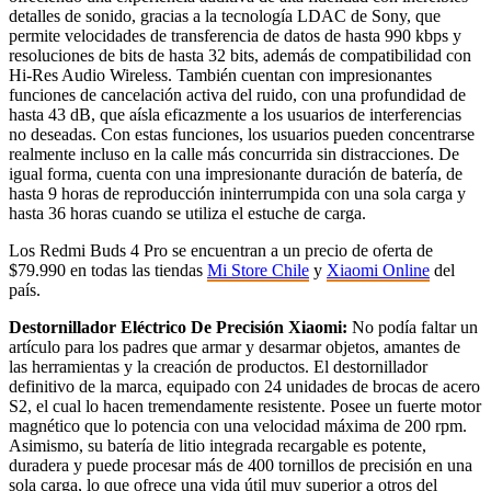
detalles de sonido, gracias a la tecnología LDAC de Sony, que
permite velocidades de transferencia de datos de hasta 990 kbps y
resoluciones de bits de hasta 32 bits, además de compatibilidad con
Hi-Res Audio Wireless. También cuentan con impresionantes
funciones de cancelación activa del ruido, con una profundidad de
hasta 43 dB, que aísla eficazmente a los usuarios de interferencias
no deseadas. Con estas funciones, los usuarios pueden concentrarse
realmente incluso en la calle más concurrida sin distracciones. De
igual forma, cuenta con una impresionante duración de batería, de
hasta 9 horas de reproducción ininterrumpida con una sola carga y
hasta 36 horas cuando se utiliza el estuche de carga.
Los Redmi Buds 4 Pro se encuentran a un precio de oferta de
$79.990 en todas las tiendas
Mi Store Chile
y
Xiaomi Online
del
país.
Destornillador Eléctrico De Precisión Xiaomi:
No podía faltar un
artículo para los padres que armar y desarmar objetos, amantes de
las herramientas y la creación de productos. El destornillador
definitivo de la marca, equipado con 24 unidades de brocas de acero
S2, el cual lo hacen tremendamente resistente. Posee un fuerte motor
magnético que lo potencia con una velocidad máxima de 200 rpm.
Asimismo, su batería de litio integrada recargable es potente,
duradera y puede procesar más de 400 tornillos de precisión en una
sola carga, lo que ofrece una vida útil muy superior a otros del