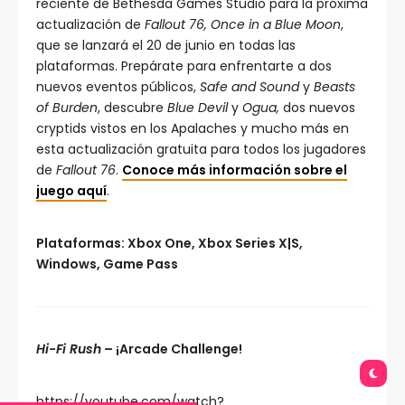
reciente de Bethesda Games Studio para la próxima
actualización de
Fallout 76, Once in a Blue Moon
,
que se lanzará el 20 de junio en todas las
plataformas. Prepárate para enfrentarte a dos
nuevos eventos públicos,
Safe and Sound
y
Beasts
of Burden
, descubre
Blue Devil
y
Ogua,
dos nuevos
cryptids vistos en los Apalaches y mucho más en
esta actualización gratuita para todos los jugadores
de
Fallout 76
.
Conoce más información sobre el
juego aquí
.
Plataformas: Xbox One, Xbox Series X|S,
Windows, Game Pass
Hi-Fi Rush
– ¡Arcade Challenge!
https://youtube.com/watch?