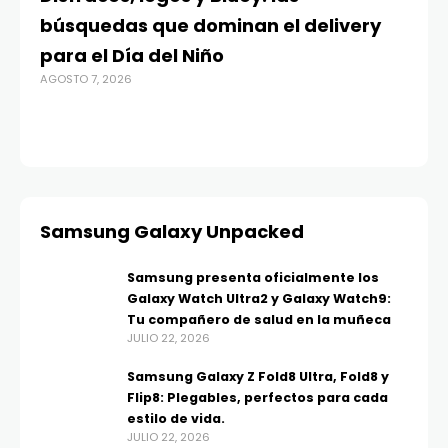
búsquedas que dominan el delivery
c
para el Día del Niño
c
AGOSTO 7, 2026
in
AGO
Samsung Galaxy Unpacked
Samsung presenta oficialmente los
Galaxy Watch Ultra2 y Galaxy Watch9:
Tu compañero de salud en la muñeca
JULIO 22, 2026
Samsung Galaxy Z Fold8 Ultra, Fold8 y
Flip8: Plegables, perfectos para cada
estilo de vida.
JULIO 22, 2026