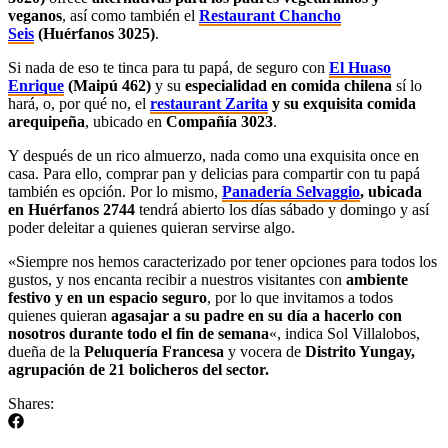
veganos
, así como también el
Restaurant Chancho
Seis
(Huérfanos 3025)
.
Si nada de eso te tinca para tu papá, de seguro con
El Huaso
Enrique
(Maipú 462)
y su
especialidad en comida chilena
sí lo
hará, o, por qué no, el
restaurant Zarita
y su exquisita comida
arequipeña
, ubicado en
Compañía 3023
.
Y después de un rico almuerzo, nada como una exquisita once en
casa. Para ello, comprar pan y delicias para compartir con tu papá
también es opción. Por lo mismo,
Panadería Selvaggio
, ubicada
en Huérfanos 2744
tendrá abierto los días sábado y domingo y así
poder deleitar a quienes quieran servirse algo.
«Siempre nos hemos caracterizado por tener opciones para todos los
gustos, y nos encanta recibir a nuestros visitantes con
ambiente
festivo y en un espacio seguro
, por lo que invitamos a todos
quienes quieran
agasajar a su padre en su día a hacerlo con
nosotros durante todo el fin de semana
«, indica Sol Villalobos,
dueña de la
Peluquería Francesa
y vocera de
Distrito Yungay,
agrupación de 21 bolicheros del sector.
Shares: