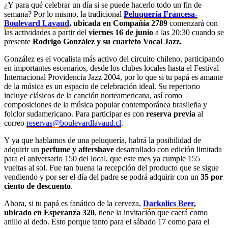
¿Y para qué celebrar un día si se puede hacerlo todo un fin de
semana? Por lo mismo, la tradicional
Peluquería Francesa-
Boulevard Lavaud
, ubicada en Compañía 2789
comenzará con
las actividades a partir del
viernes 16 de junio
a las 20:30 cuando se
presente
Rodrigo González y su cuarteto Vocal Jazz.
González es el vocalista más activo del circuito chileno, participando
en importantes escenarios, desde los clubes locales hasta el Festival
Internacional Providencia Jazz 2004, por lo que si tu papá es amante
de la música es un espacio de celebración ideal. Su repertorio
incluye clásicos de la canción norteamericana, así como
composiciones de la música popular contemporánea brasileña y
folclor sudamericano. Para participar es con
reserva
previa
al
correo
reservas@boulevardlavaud.cl
.
Y ya que hablamos de una peluquería, habrá la posibilidad de
adquirir un
perfume y aftershave
desarrollado con edición limitada
para el aniversario 150 del local, que este mes ya cumple 155
vueltas al sol. Fue tan buena la recepción del producto que se sigue
vendiendo y por ser el día del padre se podrá adquirir con un
35 por
ciento de descuento
.
Ahora, si tu papá es fanático de la cerveza,
Darkolics Beer
,
ubicado en Esperanza 320
, tiene la invitación que caerá como
anillo al dedo. Esto porque tanto para el sábado 17 como para el