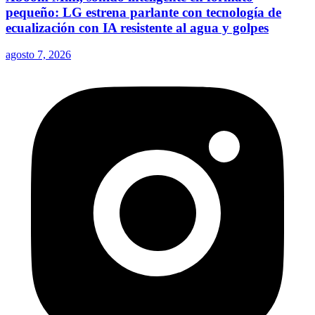
pequeño: LG estrena parlante con tecnología de
ecualización con IA resistente al agua y golpes
agosto 7, 2026