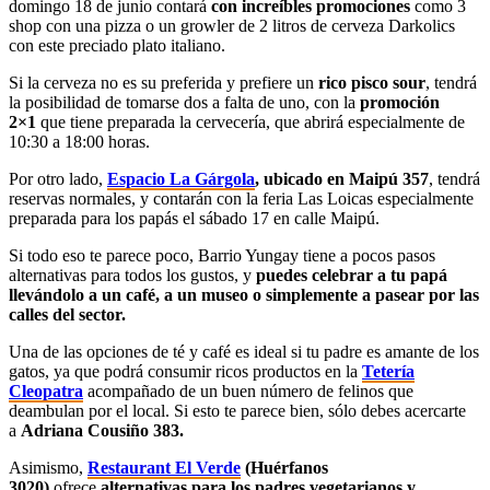
domingo 18 de junio contará
con increíbles promociones
como 3
shop con una pizza o un growler de 2 litros de cerveza Darkolics
con este preciado plato italiano.
Si la cerveza no es su preferida y prefiere un
rico pisco sour
, tendrá
la posibilidad de tomarse dos a falta de uno, con la
promoción
2×1
que tiene preparada la cervecería, que abrirá especialmente de
10:30 a 18:00 horas.
Por otro lado,
Espacio La Gárgola
, ubicado en Maipú 357
, tendrá
reservas normales, y contarán con la feria Las Loicas especialmente
preparada para los papás el sábado 17 en calle Maipú.
Si todo eso te parece poco, Barrio Yungay tiene a pocos pasos
alternativas para todos los gustos, y
puedes celebrar a tu papá
llevándolo a un café, a un museo o simplemente a pasear por las
calles del sector.
Una de las opciones de té y café es ideal si tu padre es amante de los
gatos, ya que podrá consumir ricos productos en la
Tetería
Cleopatra
acompañado de un buen número de felinos que
deambulan por el local. Si esto te parece bien, sólo debes acercarte
a
Adriana Cousiño 383.
Asimismo,
Restaurant El Verde
(Huérfanos
3020)
ofrece
alternativas para los padres vegetarianos y