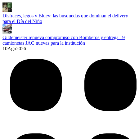
Disfraces, legos y Bluey: las búsquedas que dominan el delivery
para el Día del Niño
Gildemeister renueva compromiso con Bomberos y entrega 19
camionetas JAC nuevas para la institución
10
Ago
2026