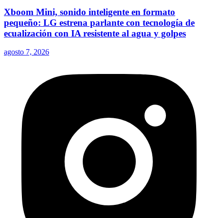
Xboom Mini, sonido inteligente en formato
pequeño: LG estrena parlante con tecnología de
ecualización con IA resistente al agua y golpes
agosto 7, 2026