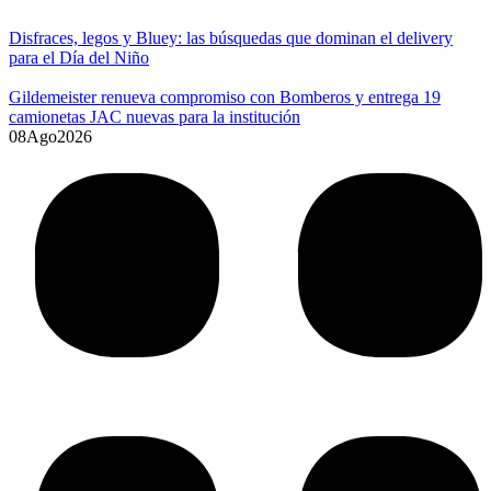
Disfraces, legos y Bluey: las búsquedas que dominan el delivery
para el Día del Niño
Gildemeister renueva compromiso con Bomberos y entrega 19
camionetas JAC nuevas para la institución
08
Ago
2026