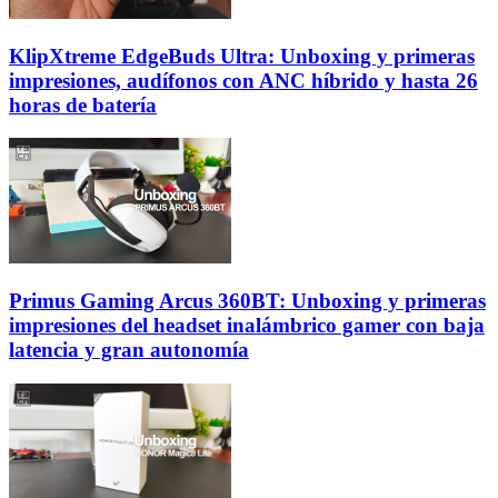
KlipXtreme EdgeBuds Ultra: Unboxing y primeras
impresiones, audífonos con ANC híbrido y hasta 26
horas de batería
Primus Gaming Arcus 360BT: Unboxing y primeras
impresiones del headset inalámbrico gamer con baja
latencia y gran autonomía