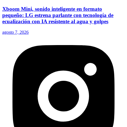
Xboom Mini, sonido inteligente en formato
pequeño: LG estrena parlante con tecnología de
ecualización con IA resistente al agua y golpes
agosto 7, 2026