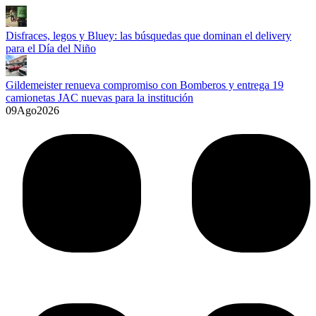
Disfraces, legos y Bluey: las búsquedas que dominan el delivery
para el Día del Niño
Gildemeister renueva compromiso con Bomberos y entrega 19
camionetas JAC nuevas para la institución
09
Ago
2026