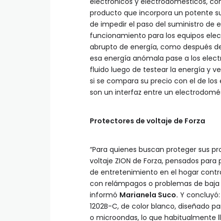
electrónicos y electrodomésticos, c
producto que incorpora un potente sup
de impedir el paso del suministro de
funcionamiento para los equipos elect
abrupto de energía, como después de
esa energía anómala pase a los elect
fluido luego de testear la energía y 
si se compara su precio con el de los
son un interfaz entre un electrodomést
Protectores de voltaje de Forza
“Para quienes buscan proteger sus pr
voltaje ZION de Forza, pensados par
de entretenimiento en el hogar contr
con relámpagos o problemas de baja te
informó
Marianela Suco.
Y concluyó:
1202B-C, de color blanco, diseñado p
o microondas, lo que habitualmente l