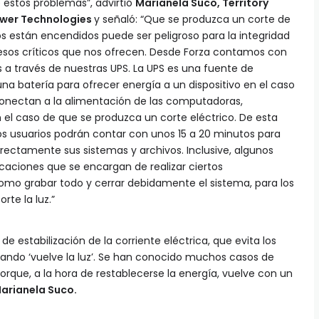
 estos problemas”, advirtió
Marianela Suco, Territory
ower Technologies
y señaló: “Que se produzca un corte de
ios están encendidos puede ser peligroso para la integridad
cesos críticos que nos ofrecen. Desde Forza contamos con
 a través de nuestras UPS. La UPS es una fuente de
na batería para ofrecer energía a un dispositivo en el caso
 conectan a la alimentación de las computadoras,
 el caso de que se produzca un corte eléctrico. De esta
os usuarios podrán contar con unos 15 a 20 minutos para
rrectamente sus sistemas y archivos. Inclusive, algunos
aciones que se encargan de realizar ciertos
o grabar todo y cerrar debidamente el sistema, para los
rte la luz.”
e estabilización de la corriente eléctrica, que evita los
ando ‘vuelve la luz’. Se han conocido muchos casos de
orque, a la hora de restablecerse la energía, vuelve con un
arianela Suco.