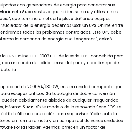
quipados con generadores de energía para conectar sus
Marianela Suco
sostuvo que si bien son muy útiles, en su
cia”, que termina en el corto plazo dañando equipos
esa ‘suciedad’ de la energía debemos usar un UPS Online entre
tendremos todos los problemas controlados. Este UPS debe
forme la demanda de energía que tengamos”, aclaró.
s la UPS Online FDC-1002T-C de la serie EOS, concebida para
, con una onda de salida sinusoidal pura y cero tiempo de
 batería.
 capacidad de 2000VA/1800W, en una unidad compacta que
para equipos críticos. Su topología de doble conversión
 queden debidamente aislados de cualquier irregularidad
a», informó
Suco.
«Este modelo de la renovada Serie EOS se
áctil de última generación para supervisar fácilmente la
onitoreo en forma remota y en tiempo real de varias unidades
software ForzaTracker. Además, ofrecen un factor de