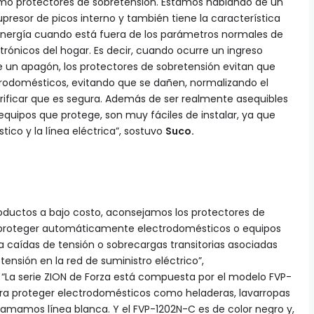
omo protectores de sobretensión. Estamos hablando de un
resor de picos interno y también tiene la característica
 energía cuando está fuera de los parámetros normales de
rónicos del hogar. Es decir, cuando ocurre un ingreso
 un apagón, los protectores de sobretensión evitan que
rodomésticos, evitando que se dañen, normalizando el
verificar que es segura. Además de ser realmente asequibles
 equipos que protege, son muy fáciles de instalar, ya que
ico y la línea eléctrica”, sostuvo
Suco.
oductos a bajo costo, aconsejamos los protectores de
a proteger automáticamente electrodomésticos o equipos
a caídas de tensión o sobrecargas transitorias asociadas
nsión en la red de suministro eléctrico”,
 “La serie ZION de Forza está compuesta por el modelo FVP-
ara proteger electrodomésticos como heladeras, lavarropas
lamamos línea blanca. Y el FVP-1202N-C es de color negro y,