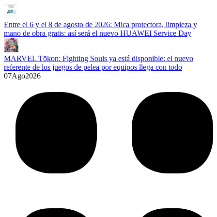
Entre el 6 y el 8 de agosto de 2026: Mica protectora, limpieza y
mano de obra gratis: así será el nuevo HUAWEI Service Day
MARVEL Tōkon: Fighting Souls ya está disponible: el nuevo
referente de los juegos de pelea por equipos llega con todo
07
Ago
2026