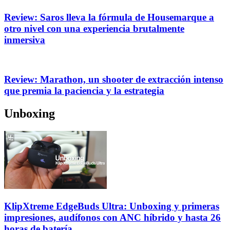
Review: Saros lleva la fórmula de Housemarque a
otro nivel con una experiencia brutalmente
inmersiva
Review: Marathon, un shooter de extracción intenso
que premia la paciencia y la estrategia
Unboxing
KlipXtreme EdgeBuds Ultra: Unboxing y primeras
impresiones, audífonos con ANC híbrido y hasta 26
horas de batería