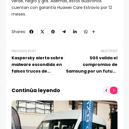
verde, negro y gris. Además, estos audífonos
cuentan con garantía Huawei Care Extravío por 12
meses.
Shares:
PREVIOUS POST
NEXT POST
Kaspersky alerta sobre
SGS valida el
malware escondido en
compromiso de
falsos trucos de
Samsung por un futuro
videojuegos
mejor y amigable con el
ambiente
Continúa leyendo