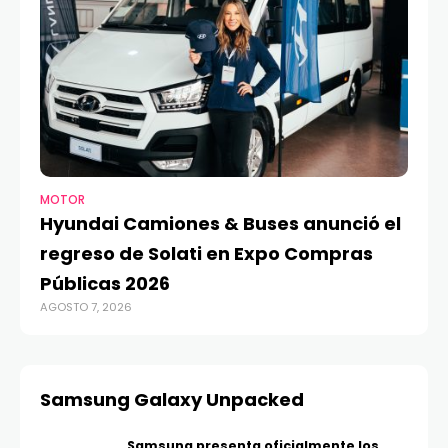
MOTOR
TE
Hyundai Camiones & Buses anunció el
A
regreso de Solati en Expo Compras
G
Públicas 2026
O
AGOSTO 7, 2026
AGO
Samsung Galaxy Unpacked
Samsung presenta oficialmente los