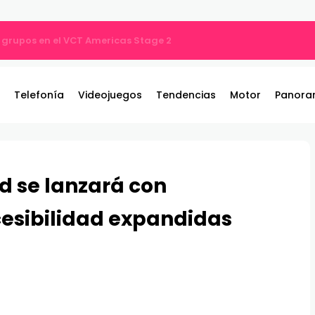
por qué tu música suena diferente?
Telefonía
Videojuegos
Tendencias
Motor
Panora
 se lanzará con
cesibilidad expandidas