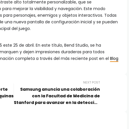
raste alto totalmente personalizable, que se
ara mejorar la visibilidad y navegación. Este modo
s para personajes, enemigos y objetos interactivos. Todas
e una nueva pantalla de configuración inicial y se pueden
cipal del juego.
ste 25 de abril. En este título, Bend Studio, se ha
e marquen y dejen impresiones duraderas para todos
rmación completa a través del más reciente post en el
Blog
NEXT POST
erte
Samsung anuncia una colaboración
quinas
con la Facultad de Medicina de
Stanford para avanzar en la detección
de la apnea del sueño