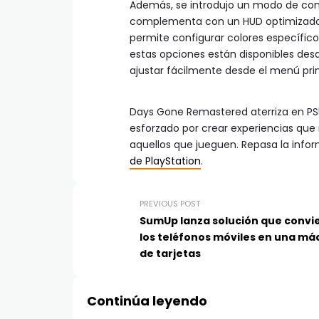
Además, se introdujo un modo de cont
complementa con un HUD optimizado p
permite configurar colores específico
estas opciones están disponibles desd
ajustar fácilmente desde el menú prin
Days Gone Remastered aterriza en PS5 e
esforzado por crear experiencias qu
aquellos que jueguen. Repasa la info
de PlayStation
.
PREVIOUS POST
SumUp lanza solución que convi
los teléfonos móviles en una má
de tarjetas
Continúa leyendo