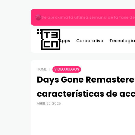
Más allá del MP3: ¿Qué es el audio Hi-Res y 
Apps
Corporativo
Tecnología
HOME
VIDEOJUEGOS
Days Gone Remastered
características de ac
ABRIL 23, 2025