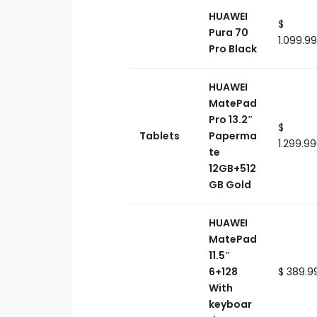
HUAWEI
$
Pura 70
1.099.9
Pro Black
HUAWEI
MatePad
Pro 13.2″
$
Tablets
Paperma
1.299.9
te
12GB+512
GB Gold
HUAWEI
MatePad
11.5″
6+128
$ 389.9
With
keyboar