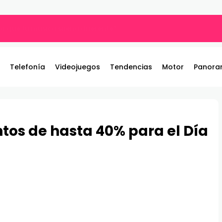
por qué tu música suena diferente?
Telefonía
Videojuegos
Tendencias
Motor
Panora
tos de hasta 40% para el Día