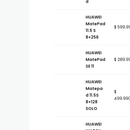
d
HUAWEI
MatePad
$ 599.9
11.5 S
8+256
HUAWEI
MatePad
$ 289.9
SE 11
HUAWEI
Matepa
$
d 11.5S
499.99
8+128
SOLO
HUAWEI