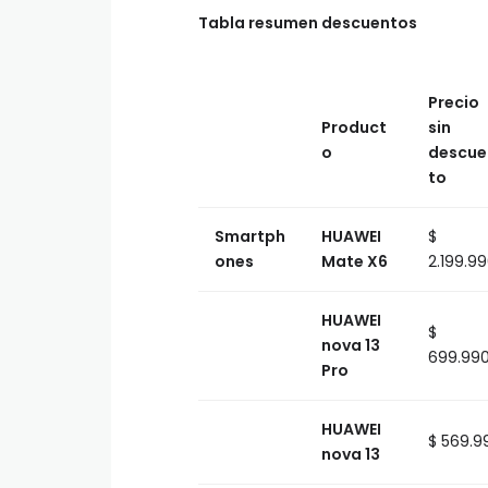
Tabla resumen descuentos
Precio
Product
sin
o
descue
to
Smartph
HUAWEI
$
ones
Mate X6
2.199.9
HUAWEI
$
nova 13
699.99
Pro
HUAWEI
$ 569.9
nova 13