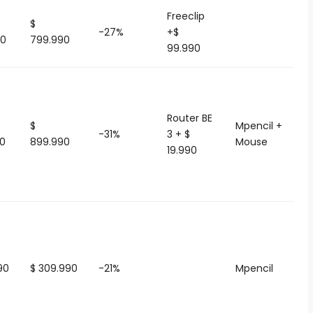
Freeclip
$
-27%
+$
90
799.990
99.990
Router BE
$
Mpencil +
-31%
3 + $
90
899.990
Mouse
19.990
90
$ 309.990
-21%
Mpencil