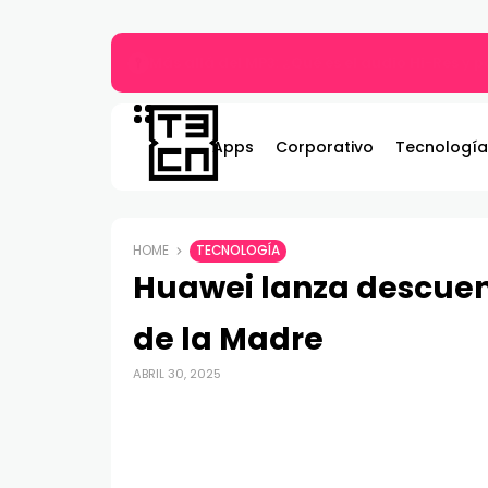
Más allá del MP3: ¿Qué es el audio Hi-Res y 
Apps
Corporativo
Tecnología
HOME
TECNOLOGÍA
Huawei lanza descuen
de la Madre
ABRIL 30, 2025