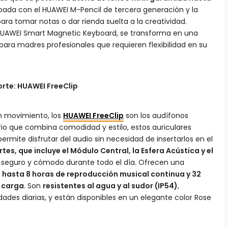
ipada con el HUAWEI M-Pencil de tercera generación y la
ara tomar notas o dar rienda suelta a la creatividad.
UAWEI Smart Magnetic Keyboard, se transforma en una
 para madres profesionales que requieren flexibilidad en su
orte: HUAWEI FreeClip
n movimiento, los
HUAWEI FreeClip
son los audífonos
rio que combina comodidad y estilo, estos auriculares
rmite disfrutar del audio sin necesidad de insertarlos en el
es, que incluye el Módulo Central, la Esfera Acústica y el
te seguro y cómodo durante todo el día. Ofrecen una
n
hasta 8 horas de reproducción musical continua y 32
e carga
. Son
resistentes al agua y al sudor (IP54)
,
idades diarias, y están disponibles en un elegante color Rose