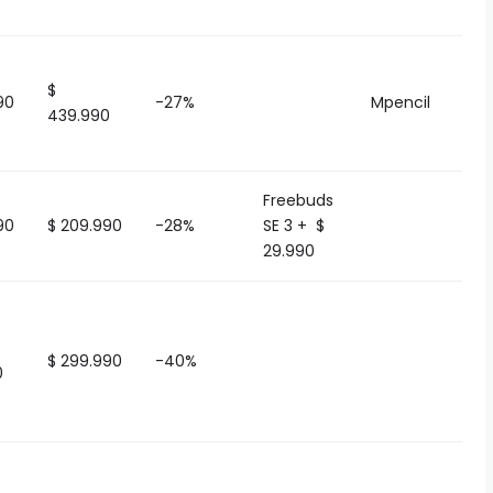
$
90
-27%
Mpencil
439.990
Freebuds
90
$ 209.990
-28%
SE 3 + $
29.990
$ 299.990
-40%
0