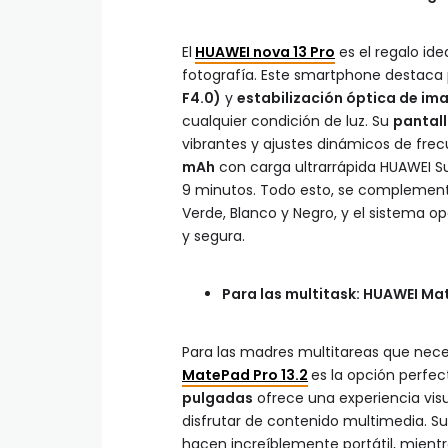
El
HUAWEI nova 13 Pro
es el regalo ide
fotografía. Este smartphone destaca
F4.0)
y
estabilización óptica de im
cualquier condición de luz. Su
pantall
vibrantes y ajustes dinámicos de fre
mAh
con carga ultrarrápida HUAWEI S
9 minutos. Todo esto, se complementa
Verde, Blanco y Negro, y el sistema op
y segura.
Para las multitask: HUAWEI Ma
Para las madres multitareas que nece
MatePad Pro 13.2
es la opción perfe
pulgadas
ofrece una experiencia visu
disfrutar de contenido multimedia. Su
hacen increíblemente portátil, mient