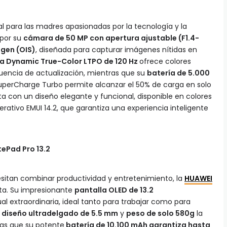
al para las madres apasionadas por la tecnología y la
 por su
cámara de 50 MP con apertura ajustable (F1.4-
agen (OIS)
, diseñada para capturar imágenes nítidas en
a Dynamic True-Color LTPO de 120 Hz
ofrece colores
cuencia de actualización, mientras que su
batería de 5.000
uperCharge Turbo permite alcanzar el 50% de carga en solo
 con un diseño elegante y funcional, disponible en colores
erativo EMUI 14.2, que garantiza una experiencia inteligente
tePad Pro 13.2
sitan combinar productividad y entretenimiento, la
HUAWEI
cta. Su impresionante
pantalla OLED de 13.2
al extraordinaria, ideal tanto para trabajar como para
diseño ultradelgado de 5.5 mm
y
peso de solo 580g
la
ras que su potente
batería de 10.100 mAh garantiza hasta