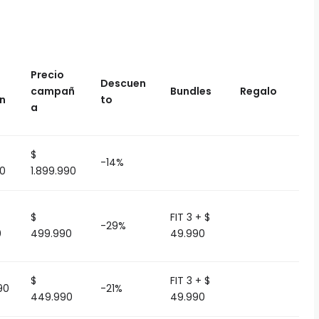
Precio
Descuen
campañ
Bundles
Regalo
n
to
a
$
-14%
90
1.899.990
$
FIT 3 + $
-29%
0
499.990
49.990
$
FIT 3 + $
90
-21%
449.990
49.990