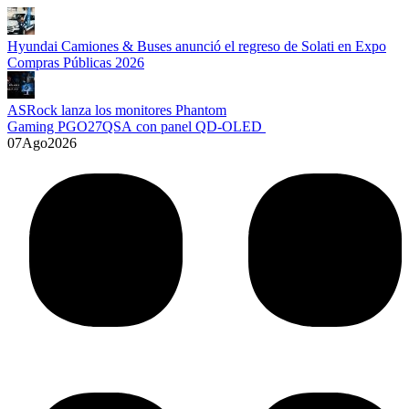
Hyundai Camiones & Buses anunció el regreso de Solati en Expo
Compras Públicas 2026
ASRock lanza los monitores Phantom
Gaming PGO27QSA con panel QD-OLED
07
Ago
2026