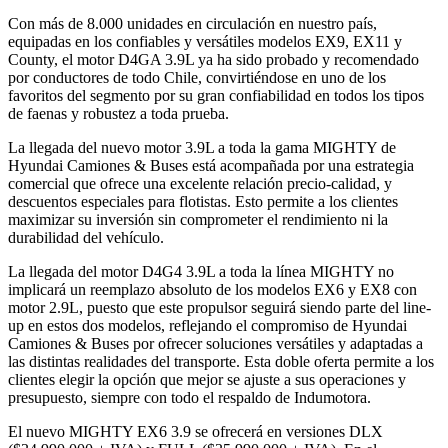
Con más de 8.000 unidades en circulación en nuestro país,
equipadas en los confiables y versátiles modelos EX9, EX11 y
County, el motor D4GA 3.9L ya ha sido probado y recomendado
por conductores de todo Chile, convirtiéndose en uno de los
favoritos del segmento por su gran confiabilidad en todos los tipos
de faenas y robustez a toda prueba.
La llegada del nuevo motor 3.9L a toda la gama MIGHTY de
Hyundai Camiones & Buses está acompañada por una estrategia
comercial que ofrece una excelente relación precio-calidad, y
descuentos especiales para flotistas. Esto permite a los clientes
maximizar su inversión sin comprometer el rendimiento ni la
durabilidad del vehículo.
La llegada del motor D4G4 3.9L a toda la línea MIGHTY no
implicará un reemplazo absoluto de los modelos EX6 y EX8 con
motor 2.9L, puesto que este propulsor seguirá siendo parte del line-
up en estos dos modelos, reflejando el compromiso de Hyundai
Camiones & Buses por ofrecer soluciones versátiles y adaptadas a
las distintas realidades del transporte. Esta doble oferta permite a los
clientes elegir la opción que mejor se ajuste a sus operaciones y
presupuesto, siempre con todo el respaldo de Indumotora.
El nuevo MIGHTY EX6 3.9 se ofrecerá en versiones DLX