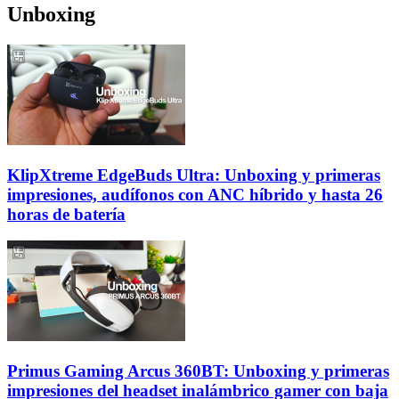
Unboxing
KlipXtreme EdgeBuds Ultra: Unboxing y primeras
impresiones, audífonos con ANC híbrido y hasta 26
horas de batería
Primus Gaming Arcus 360BT: Unboxing y primeras
impresiones del headset inalámbrico gamer con baja