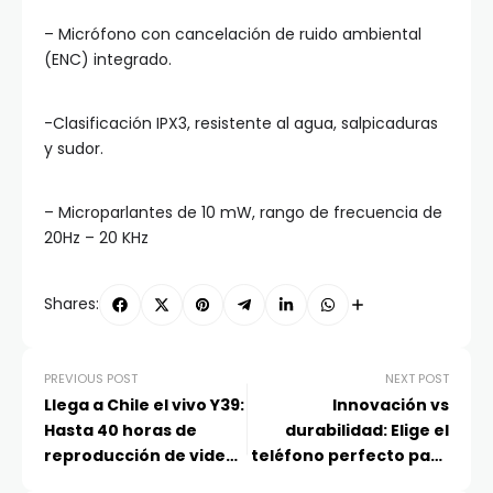
– Micrófono con cancelación de ruido ambiental
(ENC) integrado.
-Clasificación IPX3, resistente al agua, salpicaduras
y sudor.
– Microparlantes de 10 mW, rango de frecuencia de
20Hz – 20 KHz
Shares:
PREVIOUS POST
NEXT POST
Llega a Chile el vivo Y39:
Innovación vs
Hasta 40 horas de
durabilidad: Elige el
reproducción de video
teléfono perfecto para
con una sola carga
este Día de la Madre