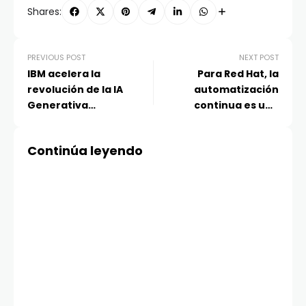
Shares:
PREVIOUS POST
NEXT POST
IBM acelera la
Para Red Hat, la
revolución de la IA
automatización
Generativa
continua es una
empresarial con
prioridad para las
capacidades híbridas
telecomunicaciones
Continúa leyendo