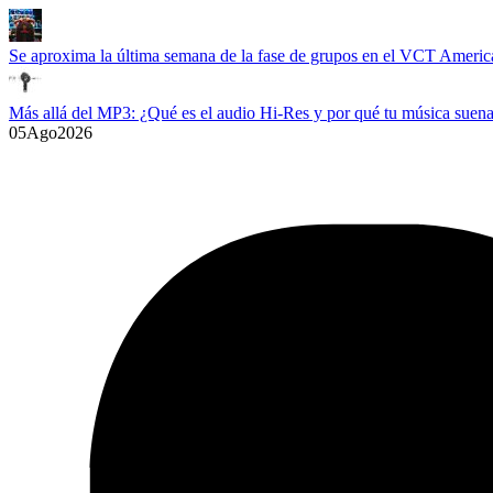
Se aproxima la última semana de la fase de grupos en el VCT Americ
Más allá del MP3: ¿Qué es el audio Hi-Res y por qué tu música suena
05
Ago
2026