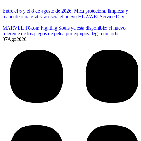
Entre el 6 y el 8 de agosto de 2026: Mica protectora, limpieza y
mano de obra gratis: así será el nuevo HUAWEI Service Day
MARVEL Tōkon: Fighting Souls ya está disponible: el nuevo
referente de los juegos de pelea por equipos llega con todo
07
Ago
2026