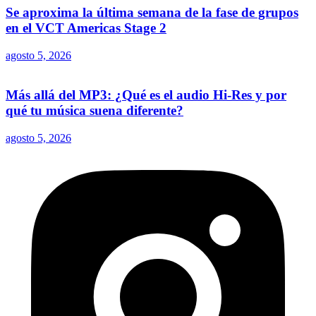
Se aproxima la última semana de la fase de grupos
en el VCT Americas Stage 2
agosto 5, 2026
Más allá del MP3: ¿Qué es el audio Hi-Res y por
qué tu música suena diferente?
agosto 5, 2026