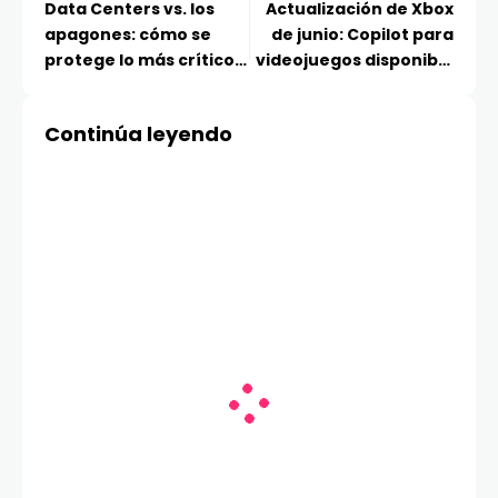
Data Centers vs. los
Actualización de Xbox
apagones: cómo se
de junio: Copilot para
protege lo más crítico
videojuegos disponible
en un mundo que no
en versión preliminar
puede apagarse
para móviles,
Continúa leyendo
biblioteca de juegos
agregada y más