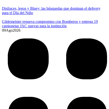
Disfraces, legos y Bluey: las búsquedas que dominan el delivery
para el Día del Niño
Gildemeister renueva compromiso con Bomberos y entrega 19
camionetas JAC nuevas para la institución
09
Ago
2026