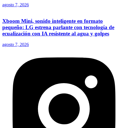
agosto 7, 2026
Xboom Mini, sonido inteligente en formato
pequeño: LG estrena parlante con tecnología de
ecualización con IA resistente al agua y golpes
agosto 7, 2026