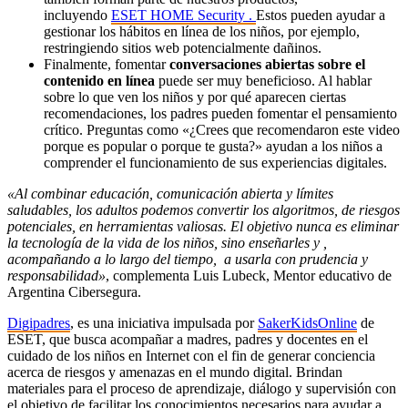
incluyendo
ESET HOME Security
.
Estos pueden ayudar a
gestionar los hábitos en línea de los niños, por ejemplo,
restringiendo sitios web potencialmente dañinos.
Finalmente, fomentar
conversaciones abiertas sobre el
contenido en línea
puede ser muy beneficioso. Al hablar
sobre lo que ven los niños y por qué aparecen ciertas
recomendaciones, los padres pueden fomentar el pensamiento
crítico. Preguntas como «¿Crees que recomendaron este video
porque es popular o porque te gusta?» ayudan a los niños a
comprender el funcionamiento de sus experiencias digitales.
«Al combinar educación, comunicación abierta y límites
saludables, los adultos podemos convertir los algoritmos, de riesgos
potenciales, en herramientas valiosas. El objetivo nunca es eliminar
la tecnología de la vida de los niños, sino enseñarles y ,
acompañando a lo largo del tiempo, a usarla con prudencia y
responsabilidad»
, complementa Luis Lubeck, Mentor educativo de
Argentina Cibersegura.
Digipadres
, es una iniciativa impulsada por
SakerKidsOnline
de
ESET, que busca acompañar a madres, padres y docentes en el
cuidado de los niños en Internet con el fin de generar conciencia
acerca de riesgos y amenazas en el mundo digital. Brindan
materiales para el proceso de aprendizaje, diálogo y supervisión con
el objetivo de facilitar los conocimientos necesarios para ayudar a