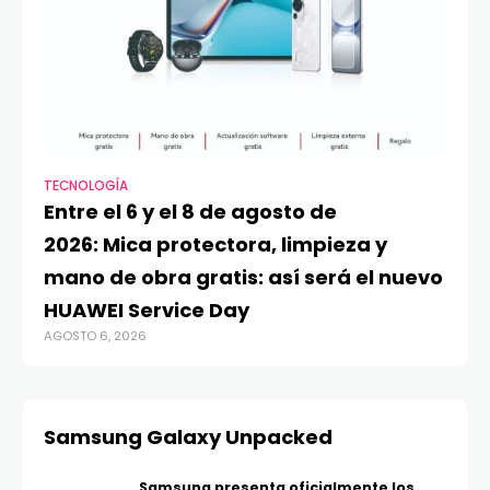
TECNOLOGÍA
VI
Entre el 6 y el 8 de agosto de
MA
2026: Mica protectora, limpieza y
di
mano de obra gratis: así será el nuevo
ju
HUAWEI Service Day
t
AGOSTO 6, 2026
AG
Samsung Galaxy Unpacked
Samsung presenta oficialmente los