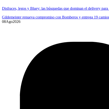
Disfraces, legos y Bluey: las búsquedas que dominan el delivery para
Gildemeister renueva compromiso con Bomberos y entrega 19 camione
08
Ago
2026