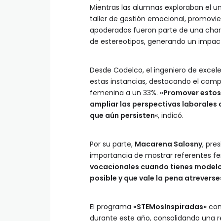
Mientras las alumnas exploraban el u
taller de gestión emocional, promovi
apoderados fueron parte de una charl
de estereotipos, generando un impacto
Desde Codelco, el ingeniero de excel
estas instancias, destacando el com
femenina a un 33%.
«Promover estos
ampliar las perspectivas laborales 
que aún persisten
«, indicó.
Por su parte,
Macarena Salosny
, pre
importancia de mostrar referentes fe
vocacionales cuando tienes modelos 
posible y que vale la pena atreverse
El programa
«STEMosInspiradas»
cont
durante este año, consolidando una 