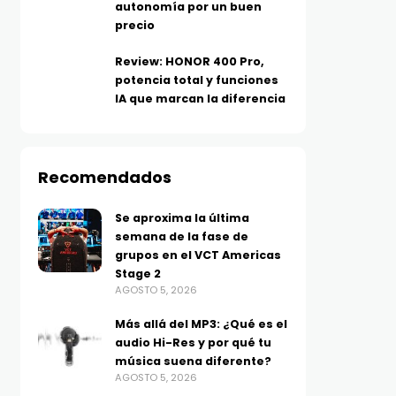
autonomía por un buen
precio
Review: HONOR 400 Pro,
potencia total y funciones
IA que marcan la diferencia
COLUMNA
VIDEOJUEGOS
Cuando la infraestructura
Moonlighter 2: The End
deja de ser invisible
Vault se lanzará el 2 de
AGOSTO 5, 2026
septiembre en PC y
Recomendados
consolas; el Moonlight
original estará gratis 
Se aproxima la última
semana de la fase de
Steam
grupos en el VCT Americas
AGOSTO 5, 2026
Stage 2
AGOSTO 5, 2026
Más allá del MP3: ¿Qué es el
audio Hi-Res y por qué tu
música suena diferente?
AGOSTO 5, 2026