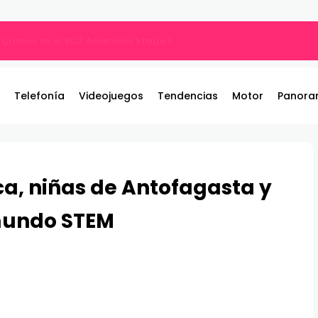
por qué tu música suena diferente?
Telefonía
Videojuegos
Tendencias
Motor
Panora
ca, niñas de Antofagasta y
mundo STEM