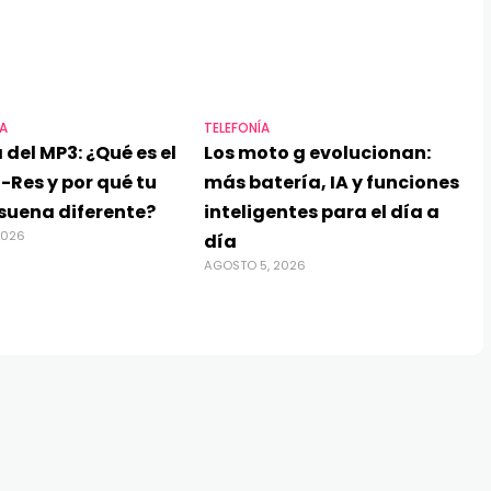
A
TELEFONÍA
 del MP3: ¿Qué es el
Los moto g evolucionan:
-Res y por qué tu
más batería, IA y funciones
suena diferente?
inteligentes para el día a
2026
día
AGOSTO 5, 2026