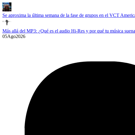
Se aproxima la última semana de la fase de grupos en el VCT Americ
Más allá del MP3: ¿Qué es el audio Hi-Res y por qué tu música suena
05
Ago
2026