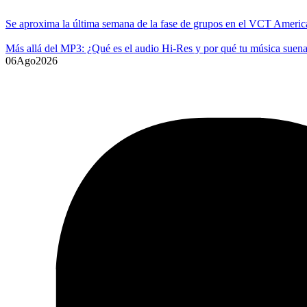
Se aproxima la última semana de la fase de grupos en el VCT Americ
Más allá del MP3: ¿Qué es el audio Hi-Res y por qué tu música suena
06
Ago
2026