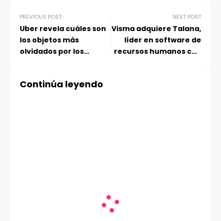
PREVIOUS POST
NEXT POST
Uber revela cuáles son
Visma adquiere Talana,
los objetos más
líder en software de
olvidados por los
recursos humanos con
usuarios en Chile
más de 600.000
usuarios activos en
Continúa leyendo
Chile y Perú