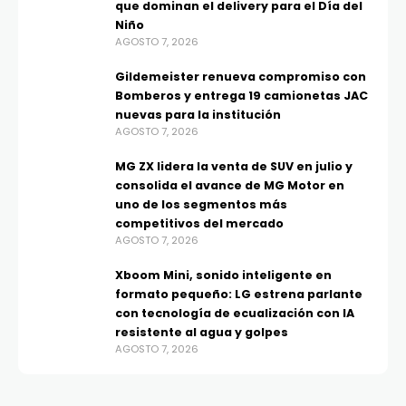
que dominan el delivery para el Día del
Niño
AGOSTO 7, 2026
Gildemeister renueva compromiso con
Bomberos y entrega 19 camionetas JAC
nuevas para la institución
AGOSTO 7, 2026
MG ZX lidera la venta de SUV en julio y
consolida el avance de MG Motor en
uno de los segmentos más
competitivos del mercado
AGOSTO 7, 2026
Xboom Mini, sonido inteligente en
formato pequeño: LG estrena parlante
con tecnología de ecualización con IA
resistente al agua y golpes
AGOSTO 7, 2026