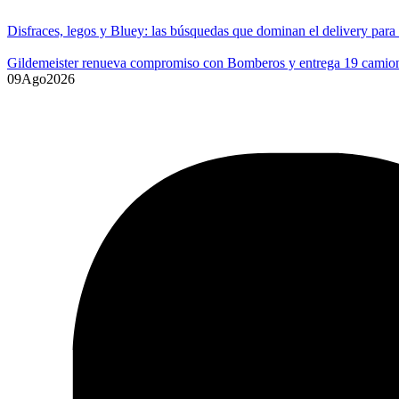
Disfraces, legos y Bluey: las búsquedas que dominan el delivery para
Gildemeister renueva compromiso con Bomberos y entrega 19 camione
09
Ago
2026