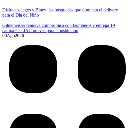
Disfraces, legos y Bluey: las búsquedas que dominan el delivery
para el Día del Niño
Gildemeister renueva compromiso con Bomberos y entrega 19
camionetas JAC nuevas para la institución
09
Ago
2026