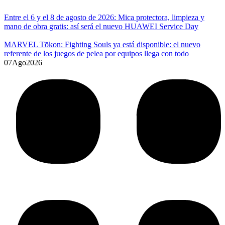
Entre el 6 y el 8 de agosto de 2026: Mica protectora, limpieza y
mano de obra gratis: así será el nuevo HUAWEI Service Day
MARVEL Tōkon: Fighting Souls ya está disponible: el nuevo
referente de los juegos de pelea por equipos llega con todo
07
Ago
2026