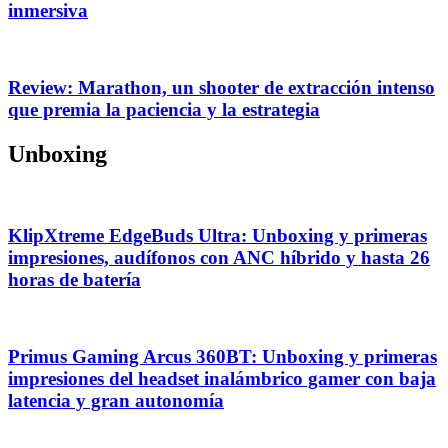
inmersiva
Review: Marathon, un shooter de extracción intenso
que premia la paciencia y la estrategia
Unboxing
KlipXtreme EdgeBuds Ultra: Unboxing y primeras
impresiones, audífonos con ANC híbrido y hasta 26
horas de batería
Primus Gaming Arcus 360BT: Unboxing y primeras
impresiones del headset inalámbrico gamer con baja
latencia y gran autonomía