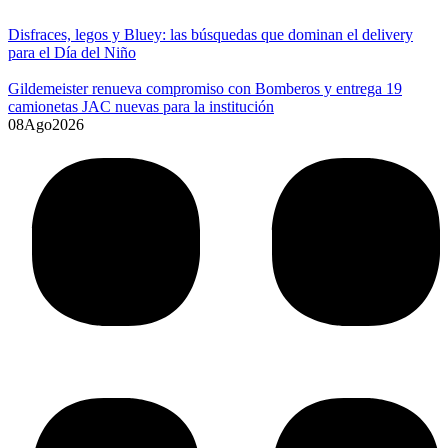
Disfraces, legos y Bluey: las búsquedas que dominan el delivery
para el Día del Niño
Gildemeister renueva compromiso con Bomberos y entrega 19
camionetas JAC nuevas para la institución
08
Ago
2026