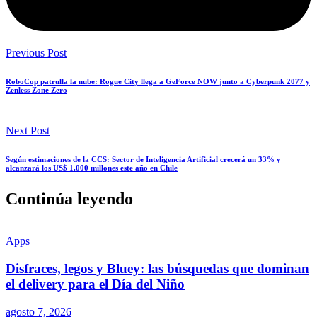
Previous Post
RoboCop patrulla la nube: Rogue City llega a GeForce NOW junto a Cyberpunk 2077 y
Zenless Zone Zero
Next Post
Según estimaciones de la CCS: Sector de Inteligencia Artificial crecerá un 33% y
alcanzará los US$ 1.000 millones este año en Chile
Continúa leyendo
Apps
Disfraces, legos y Bluey: las búsquedas que dominan
el delivery para el Día del Niño
agosto 7, 2026