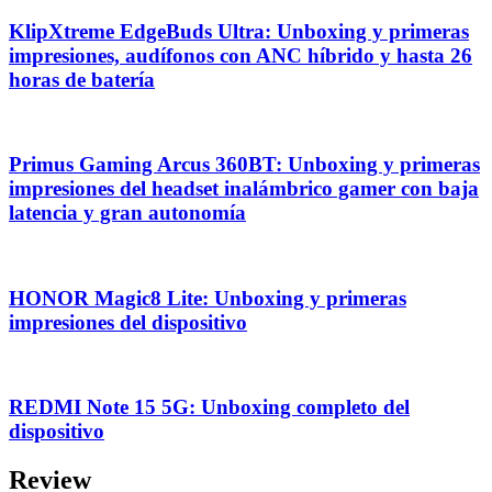
KlipXtreme EdgeBuds Ultra: Unboxing y primeras
impresiones, audífonos con ANC híbrido y hasta 26
horas de batería
Primus Gaming Arcus 360BT: Unboxing y primeras
impresiones del headset inalámbrico gamer con baja
latencia y gran autonomía
HONOR Magic8 Lite: Unboxing y primeras
impresiones del dispositivo
REDMI Note 15 5G: Unboxing completo del
dispositivo
Review