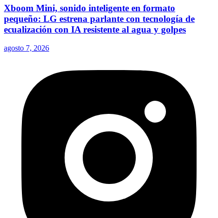
Xboom Mini, sonido inteligente en formato
pequeño: LG estrena parlante con tecnología de
ecualización con IA resistente al agua y golpes
agosto 7, 2026