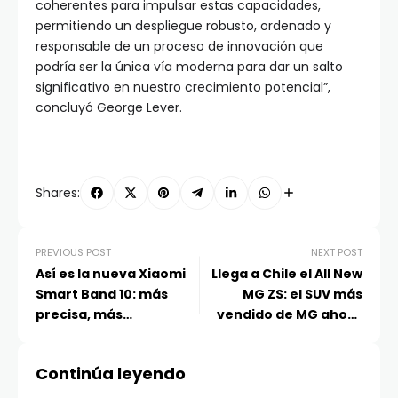
coherentes para impulsar estas capacidades,
permitiendo un despliegue robusto, ordenado y
responsable de un proceso de innovación que
podría ser la única vía moderna para dar un salto
significativo en nuestro crecimiento potencial”,
concluyó George Lever.
Shares:
PREVIOUS POST
NEXT POST
Así es la nueva Xiaomi
Llega a Chile el All New
Smart Band 10: más
MG ZS: el SUV más
precisa, más
vendido de MG ahora
inteligente, más
con versión híbrida y
asequible
nuevo diseño
Continúa leyendo