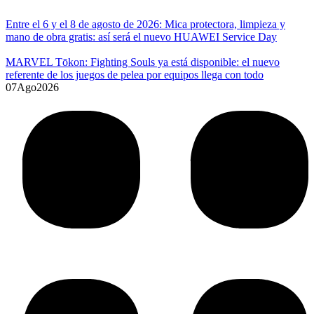
Entre el 6 y el 8 de agosto de 2026: Mica protectora, limpieza y
mano de obra gratis: así será el nuevo HUAWEI Service Day
MARVEL Tōkon: Fighting Souls ya está disponible: el nuevo
referente de los juegos de pelea por equipos llega con todo
07
Ago
2026