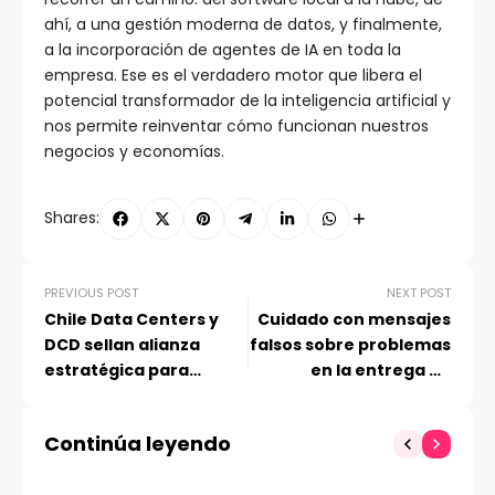
ahí, a una gestión moderna de datos, y finalmente,
a la incorporación de agentes de IA en toda la
empresa. Ese es el verdadero motor que libera el
potencial transformador de la inteligencia artificial y
nos permite reinventar cómo funcionan nuestros
negocios y economías.
Shares:
PREVIOUS POST
NEXT POST
Chile Data Centers y
Cuidado con mensajes
DCD sellan alianza
falsos sobre problemas
estratégica para
en la entrega de
impulsar la industria
paquetes o envíos
digital en
Continúa leyendo
Latinoamérica