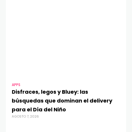
APPS
MO
Disfraces, legos y Bluey: las
G
búsquedas que dominan el delivery
c
para el Día del Niño
c
AGOSTO 7, 2026
in
AGO